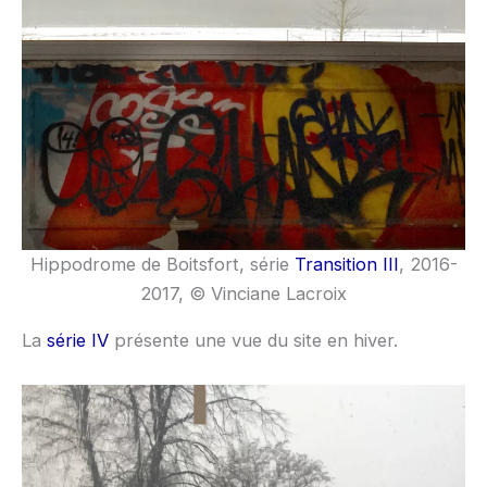
Hippodrome de Boitsfort, série
Transition III
, 2016-
2017, © Vinciane Lacroix
La
série IV
présente une vue du site en hiver.