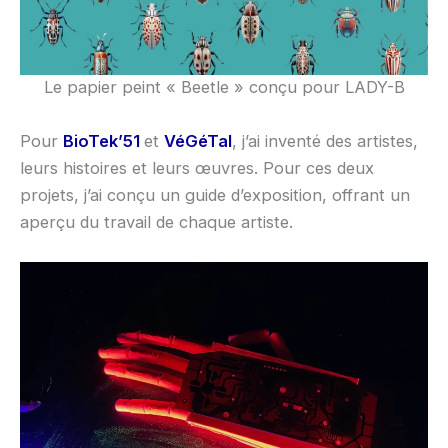
Le papier peint « Beetle » conçu pour LADY-B
Pour
BioTek’51
et
VéGéTal
, j’ai inventé des artistes,
leurs histoires et leurs œuvres. Pour ces deux
projets, j’ai conçu un guide d’exposition, offrant un
aperçu du travail de chaque artiste.